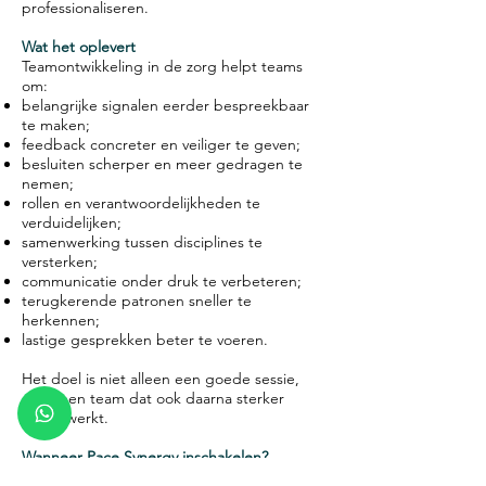
professionaliseren.
Wat het oplevert
Teamontwikkeling in de zorg helpt teams
om:
belangrijke signalen eerder bespreekbaar
te maken;
feedback concreter en veiliger te geven;
besluiten scherper en meer gedragen te
nemen;
rollen en verantwoordelijkheden te
verduidelijken;
samenwerking tussen disciplines te
versterken;
communicatie onder druk te verbeteren;
terugkerende patronen sneller te
herkennen;
lastige gesprekken beter te voeren.
Het doel is niet alleen een goede sessie,
maar een team dat ook daarna sterker
samenwerkt.
Wanneer Pace Synergy inschakelen?
Pace Synergy is relevant wanneer je merkt