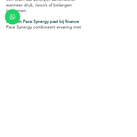
wanneer druk, risico’s of belangen
toenemen.
Waarom Pace Synergy past bij finance
Pace Synergy combineert ervaring met
samenwerking, communicatie, mediation en
organisatiestructuur. Daardoor blijft de
begeleiding niet hangen op sfeer of gedrag
alleen, maar wordt ook gekeken naar rollen,
besluitvorming, eigenaarschap en de
patronen die samenwerking beïnvloeden.
Dat maakt de aanpak passend voor
professionele omgevingen waar inhoud,
risico, governance en samenwerking
samenkomen.
Meer weten over specifieke thema’s?
Samenwerking verbeteren in
managementteams
Teamontwikkeling voor professionele teams
Psychologische veiligheid in teams
Communicatie onder druk
Wil je onderzoeken wat Pace Synergy kan