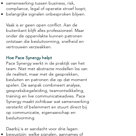
samenwerking tussen business, risk,
compliance, legal of operatie stroef loopt;
belangrijke signalen onbesproken blijven.
Vaak is er geen open conflict. Aan de
buitenkant blijft alles professioneel. Maar
onder de oppervlakte kunnen patronen
ontstaan die besluitvorming, snelheid en
vertrouwen verzwakken.
Hoe Pace Synergy helpt
Pace Synergy werkt in de praktijk van het
team. Niet met abstracte modellen los van
de realiteit, maar met de gesprekken,
besluiten en patronen die op dat moment
spelen. De aanpak combineert analyse,
gespreksbegeleiding, teamontwikkeling,
training en live communicatieadvies. Pace
Synergy maakt zichtbaar wat samenwerking
versterkt of belemmert en stuurt direct bij
op communicatie, eigenaarschap en
besluitvorming.
Daarbij is er aandacht voor drie lagen:
bewustzijn: welke signalen, aannames of