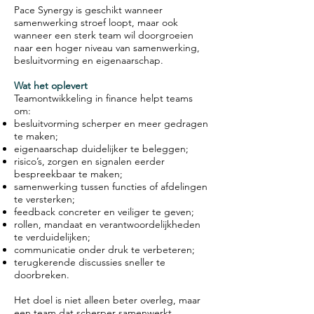
Pace Synergy is geschikt wanneer
samenwerking stroef loopt, maar ook
wanneer een sterk team wil doorgroeien
naar een hoger niveau van samenwerking,
besluitvorming en eigenaarschap.
Wat het oplevert
Teamontwikkeling in finance helpt teams
om:
besluitvorming scherper en meer gedragen
te maken;
eigenaarschap duidelijker te beleggen;
risico’s, zorgen en signalen eerder
bespreekbaar te maken;
samenwerking tussen functies of afdelingen
te versterken;
feedback concreter en veiliger te geven;
rollen, mandaat en verantwoordelijkheden
te verduidelijken;
communicatie onder druk te verbeteren;
terugkerende discussies sneller te
doorbreken.
Het doel is niet alleen beter overleg, maar
een team dat scherper samenwerkt