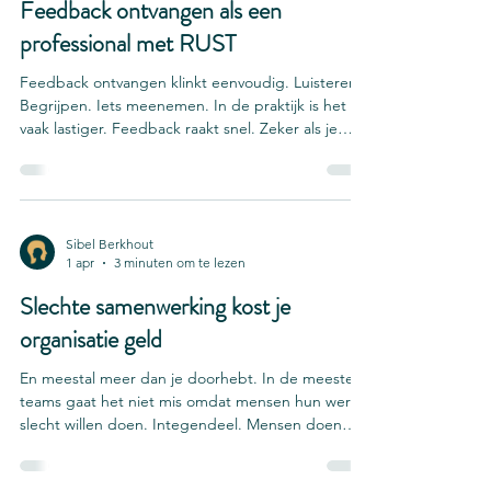
Feedback ontvangen als een
professional met RUST
Feedback ontvangen klinkt eenvoudig. Luisteren.
Begrijpen. Iets meenemen. In de praktijk is het
vaak lastiger. Feedback raakt snel. Zeker als je
wordt aangesproken op gedrag dat je zelf anders
bedoelde. Je kunt je aangevallen voelen,
schrikken of de neiging krijgen om jezelf direct te
verdedigen. Dat is menselijk, maar professioneel
feedback ontvangen betekent dat je niet direct
Sibel Berkhout
1 apr
3 minuten om te lezen
reageert vanuit die eerste reflex. Wat wel? Je doet
een stap terug. Je merkt op wat er in jou gebe
Slechte samenwerking kost je
organisatie geld
En meestal meer dan je doorhebt. In de meeste
teams gaat het niet mis omdat mensen hun werk
slecht willen doen. Integendeel. Mensen doen
hun best, nemen verantwoordelijkheid en willen
het goed doen. Juist daardoor blijft het probleem