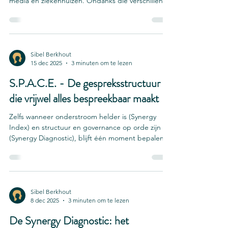
media en ziekenhuizen. Ondanks die verschillende
contexten zie ik opvallend vaak dezelfde patronen
terug. Het gesprek begint meestal met een
geruststellende constatering. “We hebben
eigenlijk geen probleem.”“De samenwerking
loopt prima.”“Misschien kunnen we alleen wat
Sibel Berkhout
15 dec 2025
3 minuten om te lezen
communicatietips gebruiken.” Tegelijk blijkt dat
relatief eenvoudige onderwerpen moeilijk
S.P.A.C.E. - De gespreksstructuur
bespreekbaar zijn. B
die vrijwel alles bespreekbaar maakt
Zelfs wanneer onderstroom helder is (Synergy
Index) en structuur en governance op orde zijn
(Synergy Diagnostic), blijft één moment bepalend
voor samenwerking: het gesprek zelf. De Synergy
Index en Synergy Diagnostic maken zichtbaar wat
in samenwerking aandacht vraagt. S.P.A.C.E. is de
derde laag: de gespreksstructuur die bepaalt hoe
teams die onderwerpen vervolgens constructief
Sibel Berkhout
8 dec 2025
3 minuten om te lezen
bespreken. Daar gaat het vaak mis. Niet in de
analyse. Niet in de intentie. Maar in het moment
De Synergy Diagnostic: het