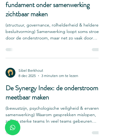
fundament onder samenwerking
zichtbaar maken
(structuur, governance, rolhelderheid & heldere
besluitvorming) Samenwerking loopt soms stroef
door de onderstroom, maar net zo vaak door
structuur en governance. In de praktijk gaat het
dan om structurele onduidelijkheid: • mandaat dat
niet scherp is • rollen die elkaar raken •
verwachtingen die niet zijn uitgesproken •
besluiten die onvoorspelbaar tot stand komen •
Sibel Berkhout
8 dec 2025
3 minuten om te lezen
informatie die te laat of niet bij de juiste personen
terechtkomt • afspraken waarvan de opvolging
De Synergy Index: de onderstroom
vrijblijven
meetbaar maken
(bewustzijn, psychologische veiligheid & ervaren
samenwerking) Waarom gesprekken mislopen,
zelfs in sterke teams In veel teams gebeuren
dezelfde kleine momenten: een blik die te veel
zegt, een stilte die blijft hangen of iemand die zich