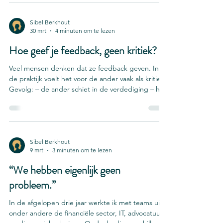
vaak lang onzichtbaar. De schade van slechte
samenwerking zit zelden op één plek. Je herkent
het zelden meteen in de cijfers of rapportages.
Sibel Berkhout
30 mrt
4 minuten om te lezen
Het zit verspreid in tijd die weglekt, werk dat
opnieuw moet, misverstanden die blijven
Hoe geef je feedback, geen kritiek?
terugkomen en bes
Veel mensen denken dat ze feedback geven. In
de praktijk voelt het voor de ander vaak als kritiek.
Gevolg: – de ander schiet in de verdediging – het
gesprek wordt ongemakkelijk – en er verandert
niets Of je zegt het helemaal niet. En dan blijft het
gedrag precies hetzelfde. Feedback geven is
geen kwestie van “eerlijk zijn”. Het is een
vaardigheid. Hieronder vind je een gids die niet
Sibel Berkhout
9 mrt
3 minuten om te lezen
alleen praktische stappen biedt voor het geven
van effectieve feedback, maar ook ingaat op de
“We hebben eigenlijk geen
probleem.”
In de afgelopen drie jaar werkte ik met teams uit
onder andere de financiële sector, IT, advocatuur,