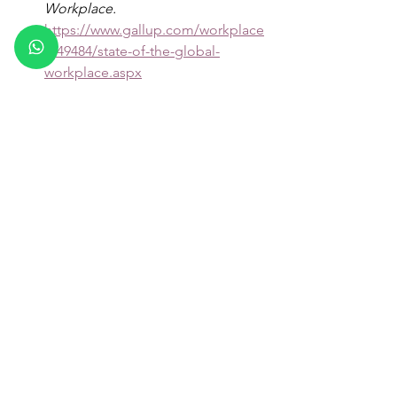
Workplace.
https://www.gallup.com/workplace
/349484/state-of-the-global-
workplace.aspx
Grammarly – 
State of Business 
Communication (2024)
https://www.grammarly.com/busin
ess/learn/introducing-2024-state-
of-business-communication/
Grammarly – 
State of Business 
Communication Research
https://www.grammarly.com/busin
ess/learn/state-of-business-
communication-research/
Society for Human Resource 
Management (SHRM). (2016). 
The 
Cost of Poor Communications.
https://www.shrm.org/topics-
tools/news/organizational-